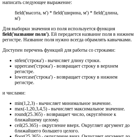
написать следующее выражение:
field('высота, м') * field('ширина, м') * field('длина,
м')
Для выборки значения из поля используется функция
field('название поля')
. Ей передается название поля в нижнем
регистре. Название поля нужно всегда обрамлять кавычками.
Доступен перечень функций для работы со строками:
strlen('строка') - вычисляет длину строки.
uppercase('строка') - возвращает строку в верхнем
регистре.
lowercase('строка') - возвращает строку в нижнем
регистре.
и числами:
min(1,2,3) - вычисляет минимальное значение.
max(-1,20,3,4,5) - вычисляет максимальное значение.
round(25.365) - возвращает число, округлённое к
ближайшему целому.
ceil(25.365) - округление вверх. Округляет аргумент до
ближайшего большего целого.
floor(25.365) - округление вниз. Округляет аргумент до