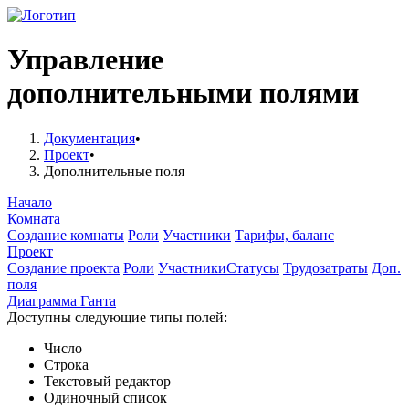
Управление
дополнительными полями
Документация
•
Проект
•
Дополнительные поля
Начало
Комната
Создание комнаты
Роли
Участники
Тарифы, баланс
Проект
Создание проекта
Роли
Участники
Статусы
Трудозатраты
Доп.
поля
Диаграмма Ганта
Доступны следующие типы полей:
Число
Строка
Текстовый редактор
Одиночный список