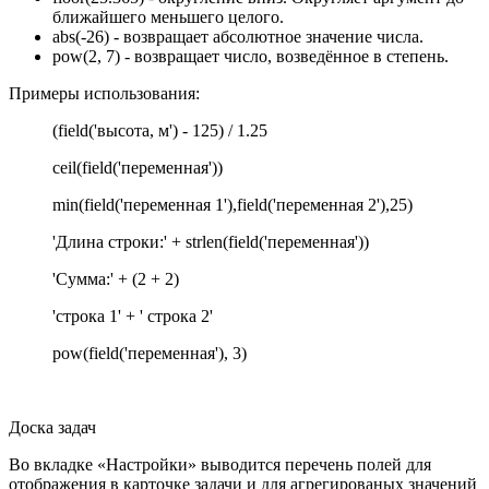
ближайшего меньшего целого.
abs(-26) - возвращает абсолютное значение числа.
pow(2, 7) - возвращает число, возведённое в степень.
Примеры использования:
(field('высота, м') - 125) / 1.25
ceil(field('переменная'))
min(field('переменная 1'),field('переменная 2'),25)
'Длина строки:' + strlen(field('переменная'))
'Сумма:' + (2 + 2)
'строка 1' + ' строка 2'
pow(field('переменная'), 3)
Доска задач
Во вкладке «Настройки» выводится перечень полей для
отображения в карточке задачи и для агрегированых значений